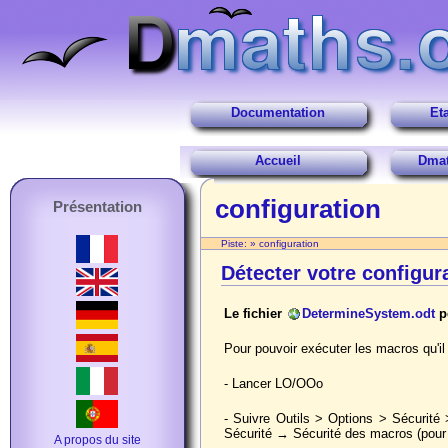
Documentation
Et
Accueil
Dmat
configuration
Présentation
Piste:
»
configuration
Détecter votre configur
Le fichier
DetermineSystem.odt
pe
Pour pouvoir exécuter les macros qu'il c
- Lancer LO/OOo
- Suivre Outils > Options > Sécurit
Sécurité → Sécurité des macros (pou
A propos du site